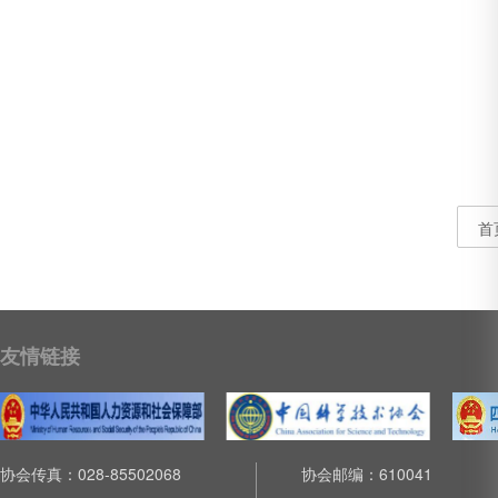
首
友情链接
协会传真：028-85502068
协会邮编：610041